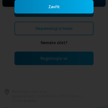
Zavřít
Nepamatuji si heslo
Nemáte účet?
Betterstyle Czech s.r.o.
Jakubská 647/2, Staré Město, 110 00 Praha 1,
Česká republika